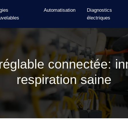
gies
Automatisation
Diagnostics
uvelables
électriques
églable connectée: in
respiration saine