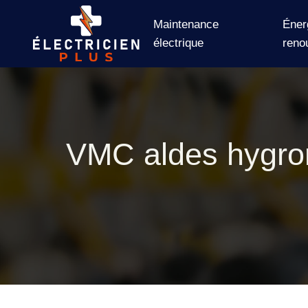
Maintenance
Éner
électrique
reno
VMC aldes hygror