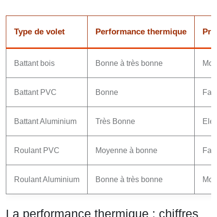
Type de volet
Performance thermique
Pri
Battant bois
Bonne à très bonne
Moy
Battant PVC
Bonne
Fai
Battant Aluminium
Très Bonne
Ele
Roulant PVC
Moyenne à bonne
Fai
Roulant Aluminium
Bonne à très bonne
Moy
La performance thermique : chiffres